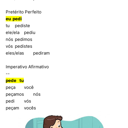
Pretérito Perfeito
eu
pedi
tu
pediste
ele/ela
pediu
nós
pedimos
vós
pedistes
eles/elas
pediram
Imperativo Afirmativo
--
pede
tu
peça
você
peçamos
nós
pedi
vós
peçam
vocês