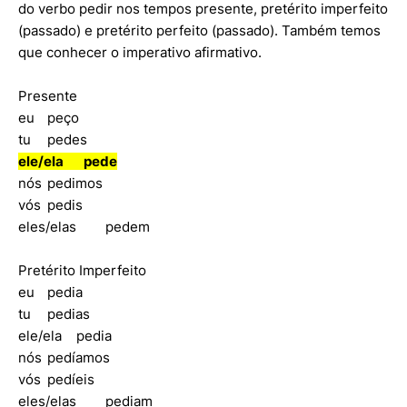
do verbo pedir nos tempos presente, pretérito imperfeito
(passado) e pretérito perfeito (passado). Também temos
que conhecer o imperativo afirmativo.
Presente
eu
peço
tu
pedes
ele/ela
pede
nós
pedimos
vós
pedis
eles/elas
pedem
Pretérito Imperfeito
eu
pedia
tu
pedias
ele/ela
pedia
nós
pedíamos
vós
pedíeis
eles/elas
pediam