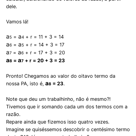
dele.
Vamos lá!
a
a
=
+ r = 11 + 3 = 14
5
4
a
a
=
+ r
= 14 + 3 = 17
6
5
a
a
=
+ r
= 17 + 3 = 20
7
6
a
a
=
+ r
= 20 + 3 = 23
8
7
Pronto! Chegamos ao valor do oitavo termo da
a
nossa PA, isto é,
= 23
.
8
Note que deu um trabalhinho, não é mesmo?!
Tivemos que ir somando cada um dos termos com a
razão.
Repare ainda que fizemos isso quatro vezes.
Imagine se quiséssemos descobrir o centésimo termo