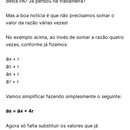
desta PA? Já pensou na trabalheira?
Mas a boa notícia é que não precisamos somar o
valor da razão várias vezes!
No exemplo acima, ao invés de somar a razão quatro
vezes, conforme já fizemos:
a
+ r
4
a
+ r
5
a
+ r
6
a
+ r
7
Vamos simplificar fazendo simplesmente o seguinte:
a
a
=
+ 4r
8
4
Agora só falta substituir os valores que já