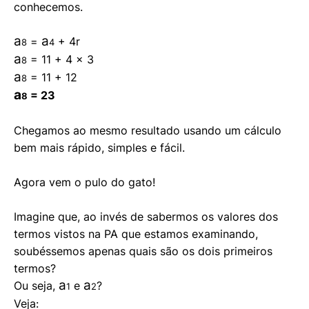
conhecemos.
a
a
=
+ 4r
8
4
a
= 11 + 4 x 3
8
a
= 11 + 12
8
a
= 23
8
Chegamos ao mesmo resultado usando um cálculo
bem mais rápido, simples e fácil.
Agora vem o pulo do gato!
Imagine que, ao invés de sabermos os valores dos
termos vistos na PA que estamos examinando,
soubéssemos apenas quais são os dois primeiros
termos?
a
a
Ou seja,
e
?
1
2
Veja: