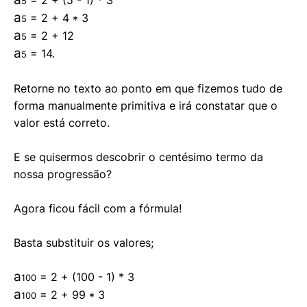
= 2 + (5 - 1) * 3
5
a
= 2 + 4 * 3
5
a
= 2 + 12
5
a
= 14.
5
Retorne no texto ao ponto em que fizemos tudo de
forma manualmente primitiva e irá constatar que o
valor está correto.
E se quisermos descobrir o centésimo termo da
nossa progressão?
Agora ficou fácil com a fórmula!
Basta substituir os valores;
a
= 2 + (100 - 1) * 3
100
a
= 2 + 99 * 3
100