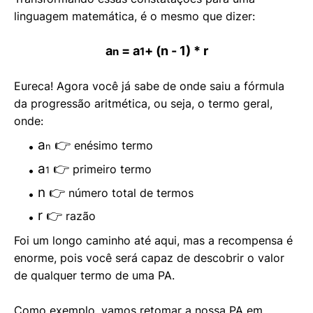
linguagem matemática
, é o mesmo que dizer:
a
=
a
+ (n - 1) * r
n
1
Eureca! Agora você já sabe de onde saiu a fórmula
da progressão aritmética, ou seja, o termo geral,
onde:
a
👉
enésimo termo
n
a
👉
primeiro termo
1
n 👉
número total de termos
r 👉
razão
Foi um longo caminho até aqui, mas a recompensa é
enorme, pois você será capaz de descobrir o valor
de qualquer termo de uma PA.
Como exemplo, vamos retomar a nossa PA em