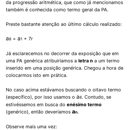
da progressão aritmética, que como já mencionamos
também é conhecida como termo geral da PA.
Preste bastante atenção ao último cálculo realizado:
a
a
=
+ 7r
8
1
Já esclarecemos no decorrer da exposição que em
uma PA genérica atribuiríamos a
letra n
a um termo
inserido em uma posição genérica. Chegou a hora de
colocarmos isto em prática.
No caso acima estávamos buscando o oitavo termo
a
(específico), por isso usamos o
. Contudo, se
8
estivéssemos em busca do
enésimo termo
a
(genérico), então deveríamos
.
n
Observe mais uma vez: