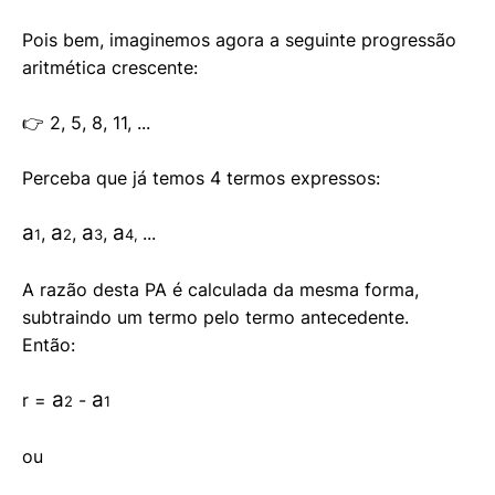
Pois bem, imaginemos agora a seguinte progressão
aritmética crescente:
👉 2, 5, 8, 11, ...
Perceba que já temos 4 termos expressos:
a
a
a
a
,
,
,
...
1
2
3
4,
A razão desta PA é calculada da mesma forma,
subtraindo um termo pelo termo antecedente.
Então:
a
a
r =
-
2
1
ou