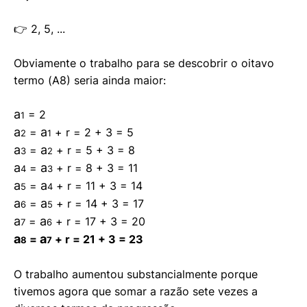
👉 2, 5, ...
Obviamente o trabalho para se descobrir o oitavo
termo (A8) seria ainda maior:
a
= 2
1
a
a
=
+ r = 2 + 3 = 5
2
1
a
a
=
+ r = 5 + 3 = 8
3
2
a
a
=
+ r = 8 + 3 = 11
4
3
a
a
=
+ r = 11 + 3 = 14
5
4
a
a
=
+ r = 14 + 3 = 17
6
5
a
a
=
+ r = 17 + 3 = 20
7
6
a
a
=
+ r = 21 + 3 = 23
8
7
O trabalho aumentou substancialmente porque
tivemos agora que somar a razão sete vezes a