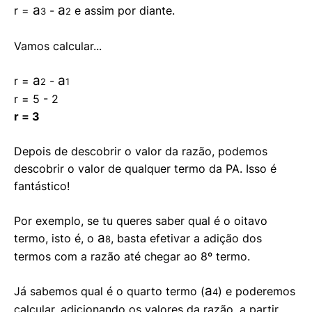
a
a
r =
-
e assim por diante.
3
2
Vamos calcular...
a
a
r =
-
2
1
r = 5 - 2
r = 3
Depois de descobrir o valor da razão, podemos
descobrir o valor de qualquer termo da PA. Isso é
fantástico!
Por exemplo, se tu queres saber qual é o oitavo
a
termo, isto é, o
, basta efetivar a adição dos
8
termos com a razão até chegar ao 8º termo.
a
Já sabemos qual é o quarto termo (
) e poderemos
4
calcular, adicionando os valores da razão, a partir