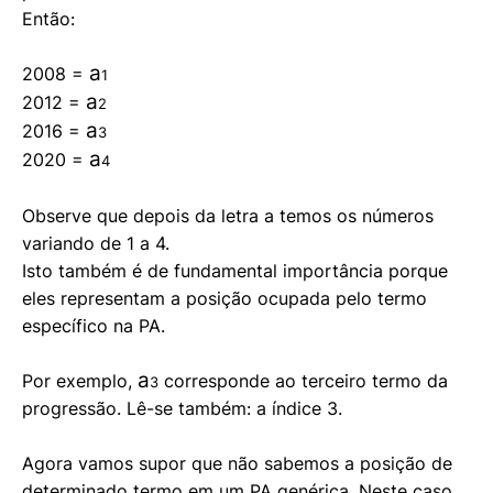
Então:
a
2008 =
1
a
2012 =
2
a
2016 =
3
a
2020 =
4
Observe que depois da letra a temos os números
variando de 1 a 4.
Isto também é de fundamental importância porque
eles representam a posição ocupada pelo termo
específico na PA.
a
Por exemplo,
corresponde ao terceiro termo da
3
progressão. Lê-se também: a índice 3.
Agora vamos supor que não sabemos a posição de
determinado termo em um PA genérica. Neste caso,