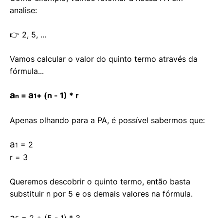
analise:
👉 2, 5, ...
Vamos calcular o valor do quinto termo através da
fórmula...
a
a
=
+ (n - 1) * r
n
1
Apenas olhando para a PA, é possível sabermos que:
a
= 2
1
r = 3
Queremos descobrir o quinto termo, então basta
substituir n por 5 e os demais valores na fórmula.
a