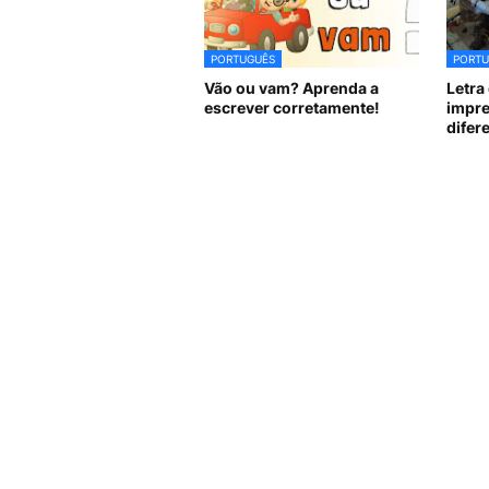
PORTUGUÊS
PORTU
Vão ou vam? Aprenda a
Letra 
escrever corretamente!
impre
difer