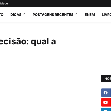
cidade
TO
DICAS
POSTAGENS RECENTES
ENEM
LIVR
cisão: qual a
NOS