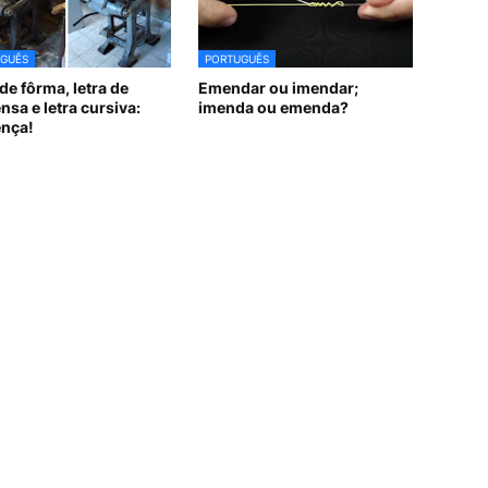
GUÊS
PORTUGUÊS
de fôrma, letra de
Emendar ou imendar;
nsa e letra cursiva:
imenda ou emenda?
ença!