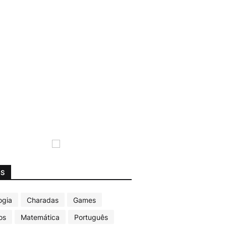
GS
ogia
Charadas
Games
os
Matemática
Português