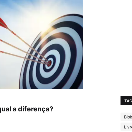
TA
ual a diferença?
Biol
Livr