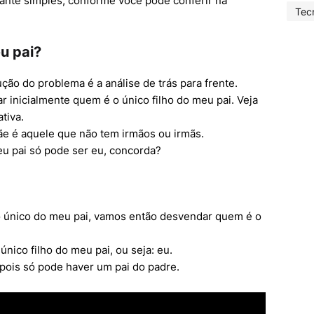
tante simples, conforme você pode conferir na
Tec
u pai?
ução do problema é a análise de trás para frente.
 inicialmente quem é o único filho do meu pai. Veja
tiva.
ãe é aquele que não tem irmãos ou irmãs.
eu pai só pode ser eu, concorda?
o único do meu pai, vamos então desvendar quem é o
único filho do meu pai, ou seja: eu.
 pois só pode haver um pai do padre.