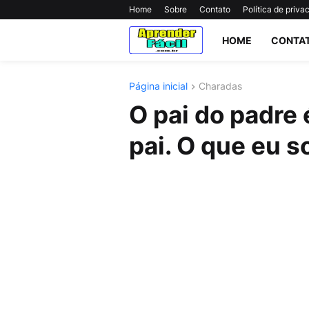
Home
Sobre
Contato
Política de priva
HOME
CONTA
Página inicial
Charadas
O pai do padre 
pai. O que eu s