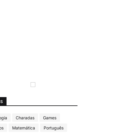
GS
ogia
Charadas
Games
os
Matemática
Português