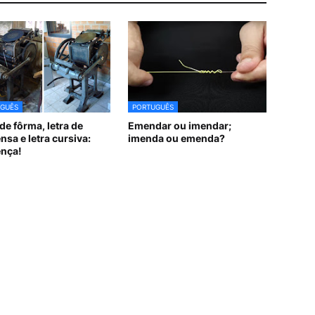
GUÊS
PORTUGUÊS
de fôrma, letra de
Emendar ou imendar;
nsa e letra cursiva:
imenda ou emenda?
ença!