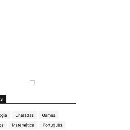
GS
ogia
Charadas
Games
os
Matemática
Português