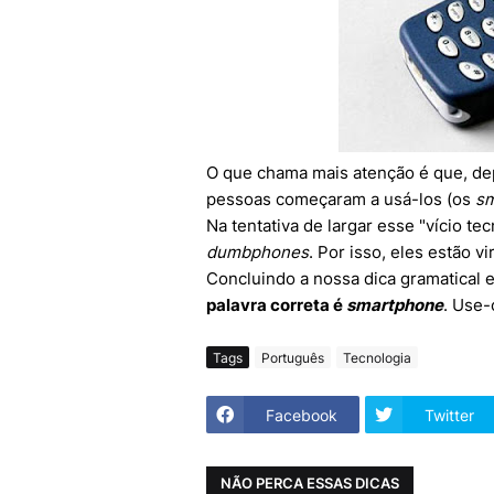
O que chama mais atenção é que, de
pessoas começaram a usá-los (os
sm
Na tentativa de largar esse "vício t
dumbphones
. Por isso, eles estão v
Concluindo a nossa dica gramatical 
palavra correta é
smartphone
. Use
Tags
Português
Tecnologia
Facebook
Twitter
NÃO PERCA ESSAS DICAS