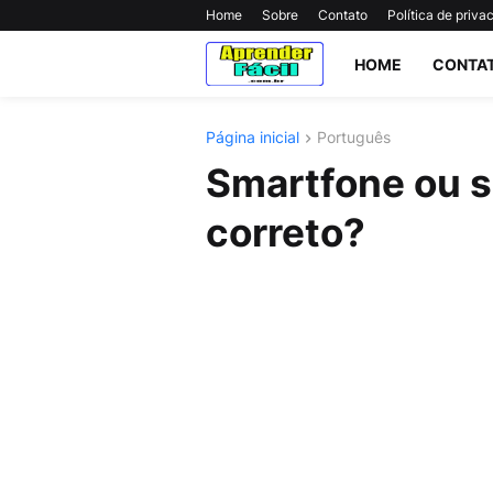
Home
Sobre
Contato
Política de priva
HOME
CONTA
Página inicial
Português
Smartfone ou 
correto?