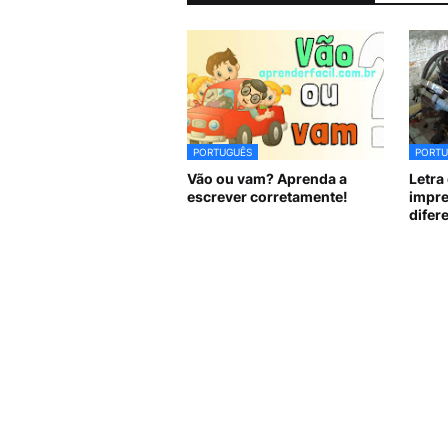
PORTUGUÊS
PORTU
Vão ou vam? Aprenda a
Letra 
escrever corretamente!
impre
difer