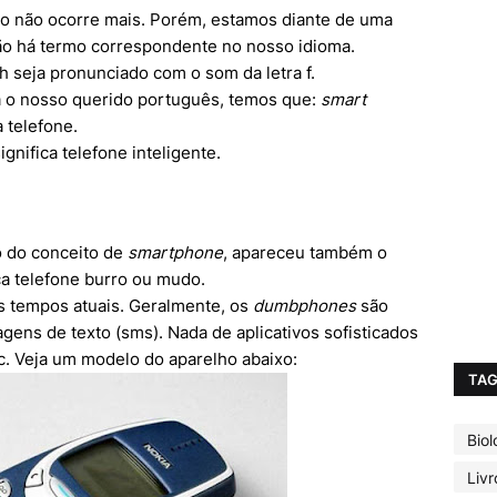
o não ocorre mais. Porém, estamos diante de uma
 não há termo correspondente no nosso idioma.
h seja pronunciado com o som da letra f.
a o nosso querido português, temos que:
smart
a telefone.
ignifica telefone inteligente.
 do conceito de
smartphone
, apareceu também o
ica telefone burro ou mudo.
s tempos atuais. Geralmente, os
dumbphones
são
gens de texto (sms). Nada de aplicativos sofisticados
c. Veja um modelo do aparelho abaixo:
TA
Biol
Livr